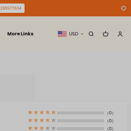
5265577634
More Links
USD
（0）
（0）
（0）