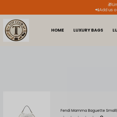
🎁Li
📲
Add us o
HOME
LUXURY BAGS
L
Fendi Mamma Baguette Small(