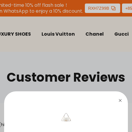
mited-time 10% off flash sale！
RXH7Z99B
+8
n WhatsApp to enjoy a 10% discount.
UXURY SHOES
Louis Vuitton
Chanel
Gucci
Customer Reviews
high-end grade)