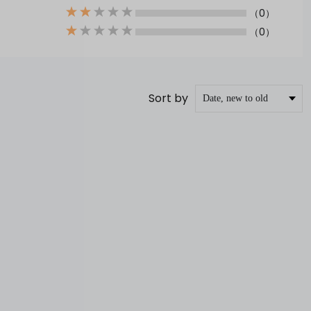
（0）
（0）
Sort by